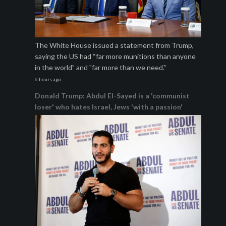
The White House issued a statement from Trump,
saying the US had “far more munitions than anyone
in the world" and "far more than we need."
6 hours ago
Donald Trump: Abdul El-Sayed is a 'communist
loser' who hates Israel, Jews 'with a passion'