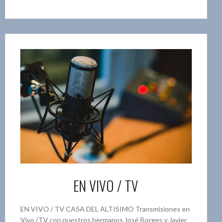
EN VIVO / TV
EN VIVO / TV CASA DEL ALTISIMO Transmisiones en
Vivo /TV con nuestros hermanos José Borges y Javier