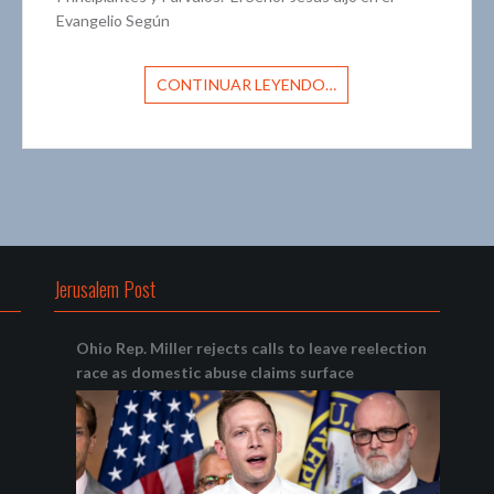
Evangelio Según
CONTINUAR LEYENDO…
Jerusalem Post
Ohio Rep. Miller rejects calls to leave reelection
race as domestic abuse claims surface