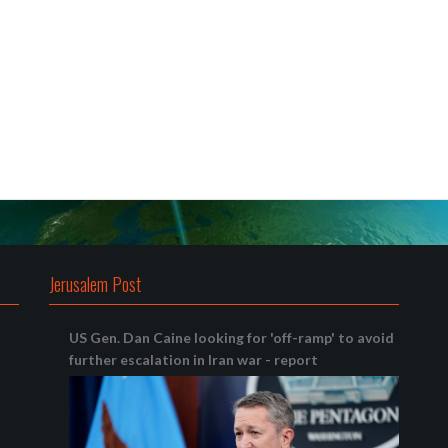
Jerusalem Post
US Gen. Dan Caine looking for 'off-ramp' to avoid
further escalation in Iran war - report