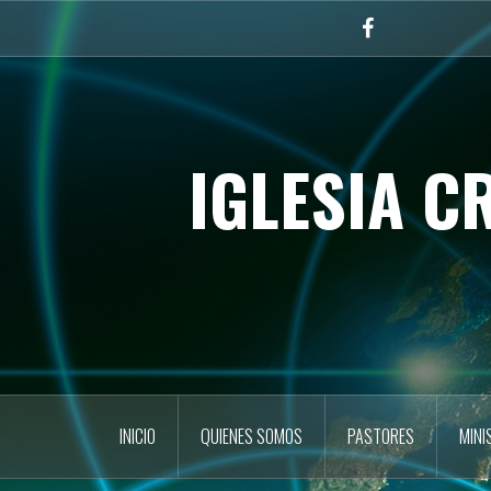
Skip
to
Facebook
content
IGLESIA C
INICIO
QUIENES SOMOS
PASTORES
MINI