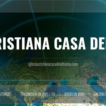
RISTIANA CASA DE
iglesiacristianacasadelaltisimo.com
STERIOS
TRASMISION EN VIVO / TV
RADIO EN VIVO
GALERIA 