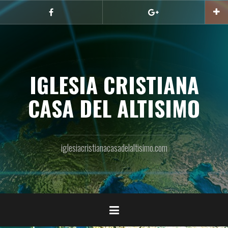
Skip
to
Facebook
Google
content
IGLESIA CRISTIANA
CASA DEL ALTISIMO
iglesiacristianacasadelaltisimo.com