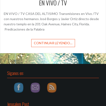
EN VIVO / TV
EN VIVO / TV CASA DEL ALTISIMO Transmisiones en Vivo /TV
con nuestros hermanos José Borges y Javier Ortiz directo desde
nuestro templo en la 201 Oak Avenue, Haines City, Florida.
Predicaciones de la Palabra
CONTINUAR LEYENDO…
Síganos en:
Jerusalem Post