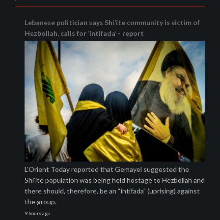
Lebanese politician says Shi’ite community is victim of
Hezbollah, calls for ‘intifada’ - report
L’Orient Today reported that Gemayel suggested the
Shi’ite population was being held hostage to Hezbollah and
there should, therefore, be an “intifada” (uprising) against
the group.
9 hours ago