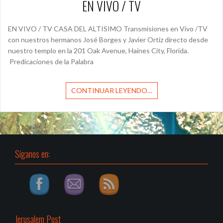
EN VIVO / TV
EN VIVO / TV CASA DEL ALTISIMO Transmisiones en Vivo /TV
con nuestros hermanos José Borges y Javier Ortiz directo desde
nuestro templo en la 201 Oak Avenue, Haines City, Florida.
Predicaciones de la Palabra
CONTINUAR LEYENDO…
Síganos en:
Jerusalem Post