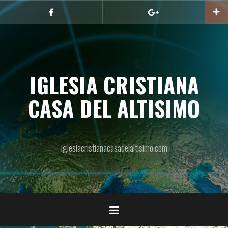
Skip
to
Facebook
Google
content
IGLESIA CRISTIANA
CASA DEL ALTISIMO
iglesiacristianacasadelaltisimo.com