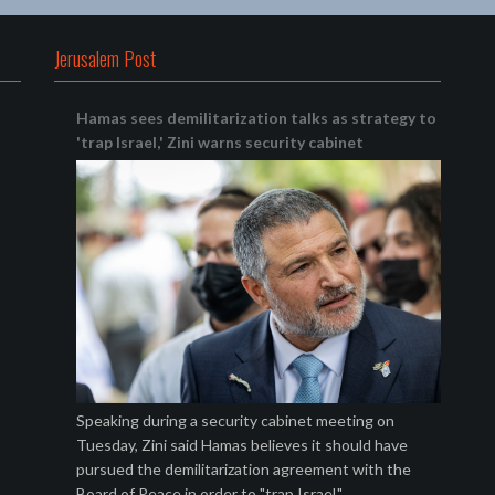
Jerusalem Post
Hamas sees demilitarization talks as strategy to
'trap Israel,' Zini warns security cabinet
Speaking during a security cabinet meeting on
Tuesday, Zini said Hamas believes it should have
pursued the demilitarization agreement with the
Board of Peace in order to "trap Israel."